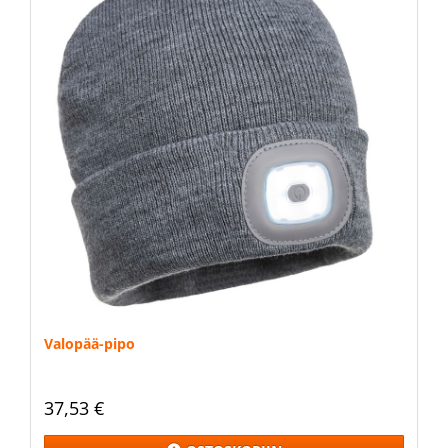
Valopää-pipo
37,53 €