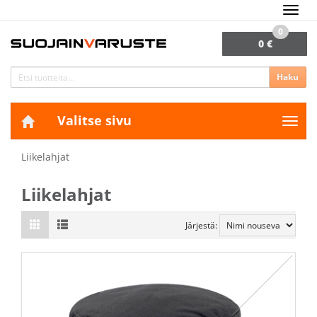
Navig
0
0 €
Haku
Valitse sivu
Navig
Liikelahjat
Liikelahjat
Järjestä: