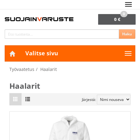
Navig
0
0 €
Haku
Valitse sivu
Navig
Työvaatetus
Haalarit
Haalarit
Järjestä: