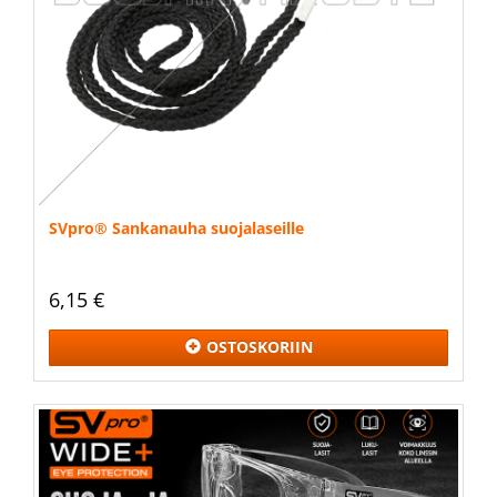
SVpro® Sankanauha suojalaseille
6,15 €
OSTOSKORIIN