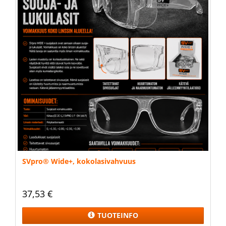
SVpro® Wide+, kokolasivahvuus
37,53 €
TUOTEINFO