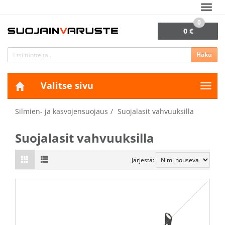
Navig
0
0 €
Haku
Valitse sivu
Navig
Silmien- ja kasvojensuojaus
Suojalasit vahvuuksilla
Suojalasit vahvuuksilla
Järjestä: