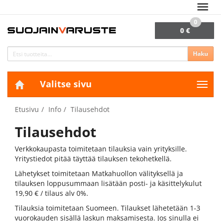
Navig
0
0 €
Haku
Valitse sivu
Navig
Etusivu
Info
Tilausehdot
Tilausehdot
Verkkokaupasta toimitetaan tilauksia vain yrityksille.
Yritystiedot pitää täyttää tilauksen tekohetkellä.
Lähetykset toimitetaan Matkahuollon välityksellä ja
tilauksen loppusummaan lisätään posti- ja käsittelykulut
19,90 € / tilaus alv 0%.
Tilauksia toimitetaan Suomeen. Tilaukset lähetetään 1-3
vuorokauden sisällä laskun maksamisesta. Jos sinulla ei