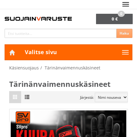
Navig
0
0 €
Haku
Valitse sivu
Navig
Käsiensuojaus
Tärinänvaimennuskäsineet
Tärinänvaimennuskäsineet
Järjestä: