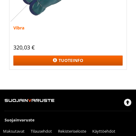
Vibra
320,03 €
TUOTEINFO
Suojainvaruste
Maksutavat
Tilausehdot
Rekisteriseloste
Käyttöehdot