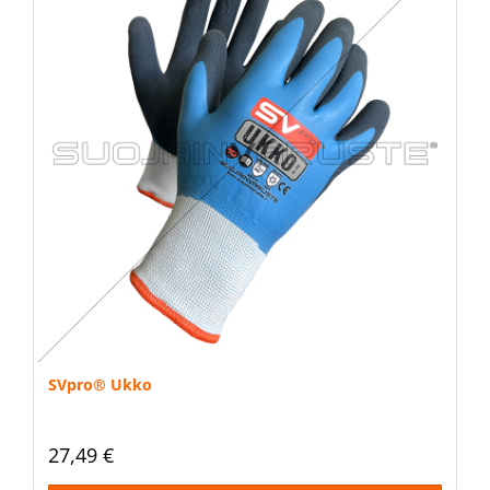
SVpro® Ukko
27,49 €