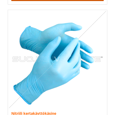
Nitriili kertakäyttökäsine