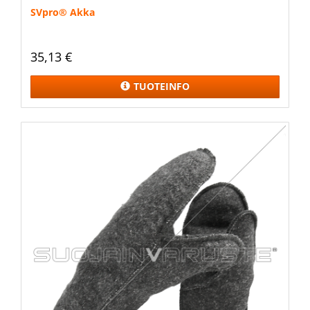
SVpro®️ Akka
35,13 €
TUOTEINFO