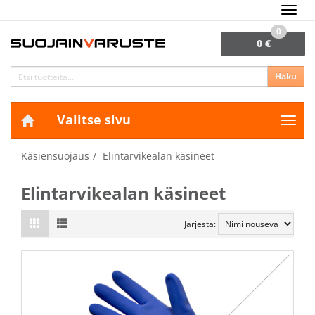
Navig
0
0 €
Haku
Valitse sivu
Navig
Käsiensuojaus
Elintarvikealan käsineet
Elintarvikealan käsineet
Järjestä: