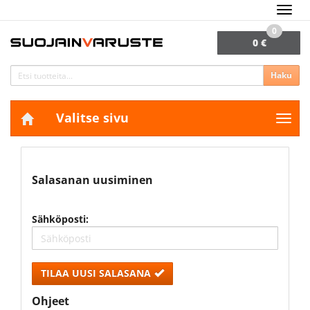
Navig
0
0 €
Haku
Valitse sivu
Navig
Etusivu
Tili
Salasana unohtunut?
Salasanan uusiminen
Sähköposti:
TILAA UUSI SALASANA
Ohjeet