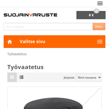
Navig
0
0 €
Haku
Valitse sivu
Navig
Työvaatetus
Työvaatetus
Järjestä: