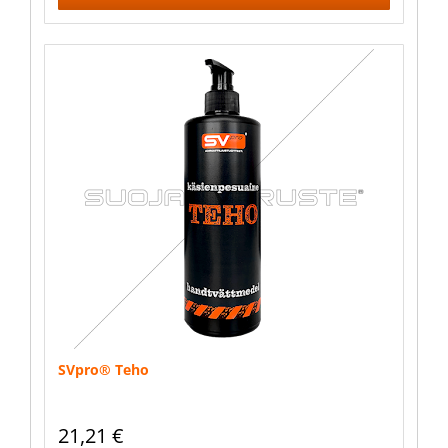
SVpro® Teho
21,21
€