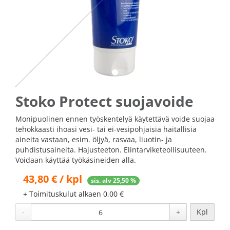
Stoko Protect suojavoide
Monipuolinen ennen työskentelyä käytettävä voide suojaa
tehokkaasti ihoasi vesi- tai ei-vesipohjaisia haitallisia
aineita vastaan, esim. öljyä, rasvaa, liuotin- ja
puhdistusaineita. Hajusteeton. Elintarviketeollisuuteen.
Voidaan käyttää työkäsineiden alla.
43,80 € / kpl
sis. alv 25,50 %
+ Toimituskulut alkaen 0,00 €
-
+
Kpl