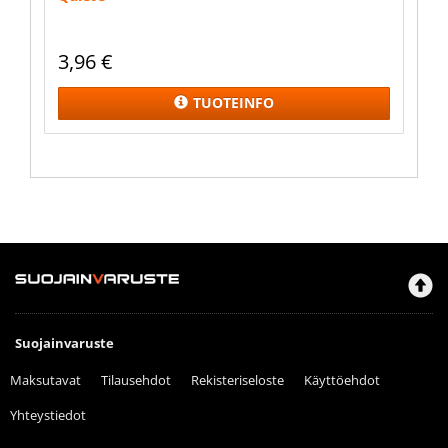
3,96
€
TUOTEINFO
Suojainvaruste
Maksutavat
Tilausehdot
Rekisteriseloste
Käyttöehdot
Yhteystiedot