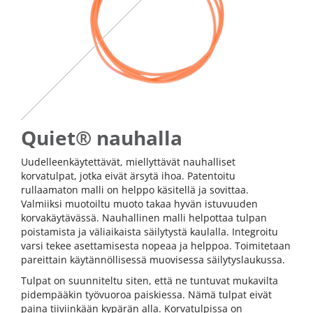
Quiet® nauhalla
Uudelleenkäytettävät, miellyttävät nauhalliset
korvatulpat, jotka eivät ärsytä ihoa. Patentoitu
rullaamaton malli on helppo käsitellä ja sovittaa.
Valmiiksi muotoiltu muoto takaa hyvän istuvuuden
korvakäytävässä. Nauhallinen malli helpottaa tulpan
poistamista ja väliaikaista säilytystä kaulalla. Integroitu
varsi tekee asettamisesta nopeaa ja helppoa. Toimitetaan
pareittain käytännöllisessä muovisessa säilytyslaukussa.
Tulpat on suunniteltu siten, että ne tuntuvat mukavilta
pidempääkin työvuoroa paiskiessa. Nämä tulpat eivät
paina tiiviinkään kypärän alla. Korvatulpissa on