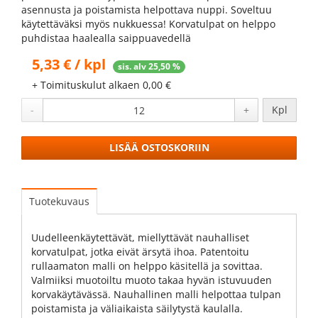
asennusta ja poistamista helpottava nuppi. Soveltuu
käytettäväksi myös nukkuessa! Korvatulpat on helppo
puhdistaa haalealla saippuavedellä
5,33 € / kpl
sis. alv 25,50 %
+ Toimituskulut alkaen 0,00 €
-
+
Kpl
LISÄÄ OSTOSKORIIN
Tuotekuvaus
Uudelleenkäytettävät, miellyttävät nauhalliset
korvatulpat, jotka eivät ärsytä ihoa. Patentoitu
rullaamaton malli on helppo käsitellä ja sovittaa.
Valmiiksi muotoiltu muoto takaa hyvän istuvuuden
korvakäytävässä. Nauhallinen malli helpottaa tulpan
poistamista ja väliaikaista säilytystä kaulalla.