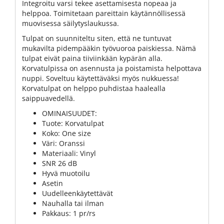
Integroitu varsi tekee asettamisesta nopeaa ja
helppoa. Toimitetaan pareittain käytännöllisessä
muovisessa säilytyslaukussa.
Tulpat on suunniteltu siten, että ne tuntuvat
mukavilta pidempääkin työvuoroa paiskiessa. Nämä
tulpat eivät paina tiiviinkään kypärän alla.
Korvatulpissa on asennusta ja poistamista helpottava
nuppi. Soveltuu käytettäväksi myös nukkuessa!
Korvatulpat on helppo puhdistaa haalealla
saippuavedellä.
OMINAISUUDET:
Tuote: Korvatulpat
Koko: One size
Väri: Oranssi
Materiaali: Vinyl
SNR 26 dB
Hyvä muotoilu
Asetin
Uudelleenkäytettävät
Nauhalla tai ilman
Pakkaus: 1 pr/rs