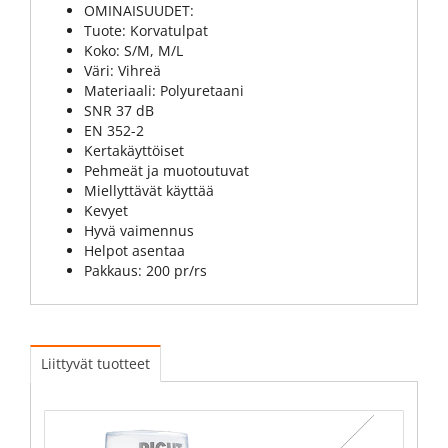
OMINAISUUDET:
Tuote: Korvatulpat
Koko: S/M, M/L
Väri: Vihreä
Materiaali: Polyuretaani
SNR 37 dB
EN 352-2
Kertakäyttöiset
Pehmeät ja muotoutuvat
Miellyttävät käyttää
Kevyet
Hyvä vaimennus
Helpot asentaa
Pakkaus: 200 pr/rs
Liittyvät tuotteet