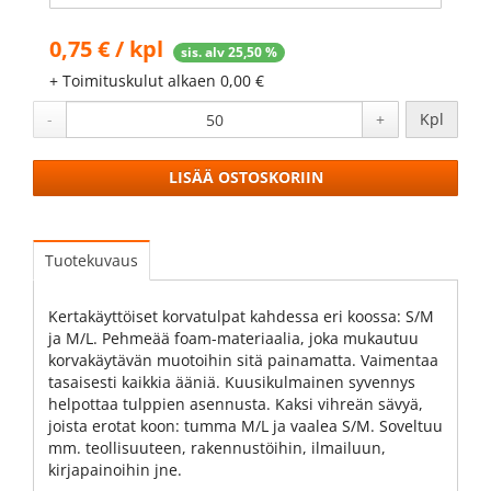
0,75
€ / kpl
sis. alv 25,50 %
+ Toimituskulut alkaen 0,00 €
-
+
Kpl
LISÄÄ OSTOSKORIIN
Tuotekuvaus
Kertakäyttöiset korvatulpat kahdessa eri koossa: S/M
ja M/L. Pehmeää foam-materiaalia, joka mukautuu
korvakäytävän muotoihin sitä painamatta. Vaimentaa
tasaisesti kaikkia ääniä. Kuusikulmainen syvennys
helpottaa tulppien asennusta. Kaksi vihreän sävyä,
joista erotat koon: tumma M/L ja vaalea S/M. Soveltuu
mm. teollisuuteen, rakennustöihin, ilmailuun,
kirjapainoihin jne.