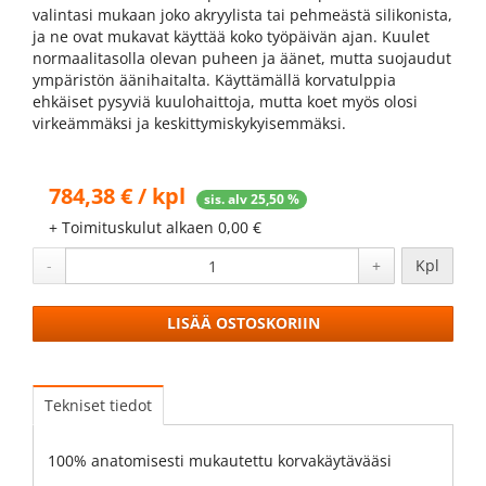
valintasi mukaan joko akryylista tai pehmeästä silikonista,
ja ne ovat mukavat käyttää koko työpäivän ajan. Kuulet
normaalitasolla olevan puheen ja äänet, mutta suojaudut
ympäristön äänihaitalta. Käyttämällä korvatulppia
ehkäiset pysyviä kuulohaittoja, mutta koet myös olosi
virkeämmäksi ja keskittymiskykyisemmäksi.
784,38 € / kpl
sis. alv 25,50 %
+ Toimituskulut alkaen 0,00 €
-
+
Kpl
LISÄÄ OSTOSKORIIN
Tekniset tiedot
100% anatomisesti mukautettu korvakäytävääsi