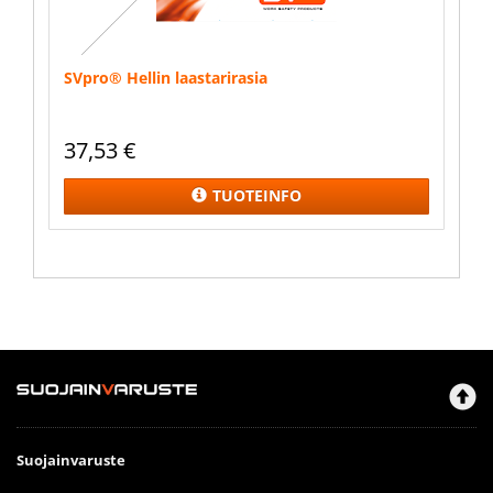
SVpro® Hellin laastarirasia
37,53
€
TUOTEINFO
Suojainvaruste