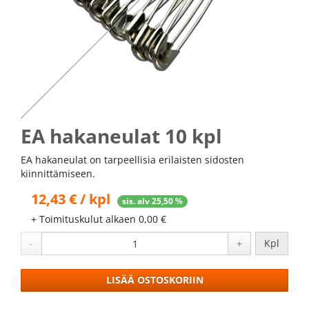
EA hakaneulat 10 kpl
EA hakaneulat on tarpeellisia erilaisten sidosten
kiinnittämiseen.
12,43 € / kpl
sis. alv 25,50 %
+ Toimituskulut alkaen 0,00 €
-
+
Kpl
LISÄÄ OSTOSKORIIN