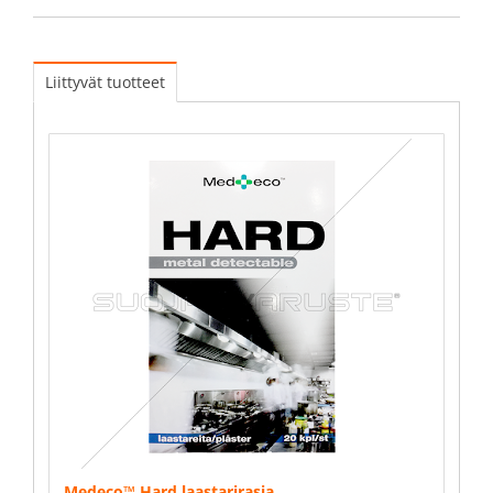
Liittyvät tuotteet
Medeco™ Hard laastarirasia