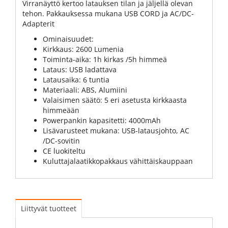
Virranäyttö kertoo latauksen tilan ja jäljellä olevan
tehon. Pakkauksessa mukana USB CORD ja AC/DC-
Adapterit
Ominaisuudet:
Kirkkaus: 2600 Lumenia
Toiminta-aika: 1h kirkas /5h himmeä
Lataus: USB ladattava
Latausaika: 6 tuntia
Materiaali: ABS, Alumiini
Valaisimen säätö: 5 eri asetusta kirkkaasta
himmeään
Powerpankin kapasitetti: 4000mAh
Lisävarusteet mukana: USB-latausjohto, AC
/DC-sovitin
CE luokiteltu
Kuluttajalaatikkopakkaus vähittäiskauppaan
Liittyvät tuotteet