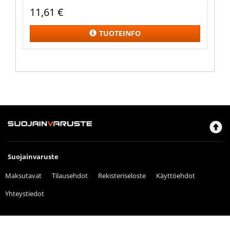
11,61
€
TUOTEINFO
Suojainvaruste
Maksutavat
Tilausehdot
Rekisteriseloste
Käyttöehdot
Yhteystiedot