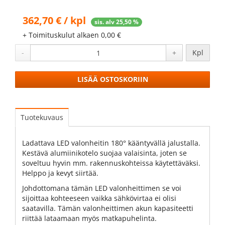
362,70 € / kpl
sis. alv 25,50 %
+ Toimituskulut alkaen 0,00 €
-
+
Kpl
LISÄÄ OSTOSKORIIN
Tuotekuvaus
Ladattava LED valonheitin 180° kääntyvällä jalustalla.
Kestävä alumiinikotelo suojaa valaisinta, joten se
soveltuu hyvin mm. rakennuskohteissa käytettäväksi.
Helppo ja kevyt siirtää.
Johdottomana tämän LED valonheittimen se voi
sijoittaa kohteeseen vaikka sähkövirtaa ei olisi
saatavilla. Tämän valonheittimen akun kapasiteetti
riittää lataamaan myös matkapuhelinta.