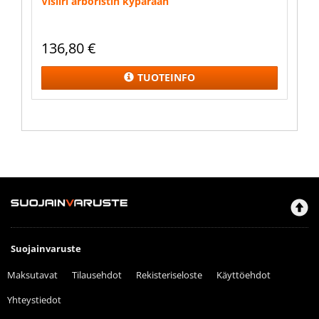
Visiiri arboristin kypärään
136,80
€
TUOTEINFO
Suojainvaruste
Maksutavat
Tilausehdot
Rekisteriseloste
Käyttöehdot
Yhteystiedot