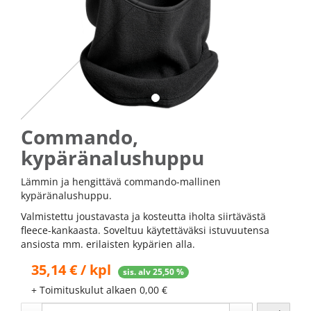
Commando,
kypäränalushuppu
Lämmin ja hengittävä commando-mallinen
kypäränalushuppu.
Valmistettu joustavasta ja kosteutta iholta siirtävästä
fleece-kankaasta. Soveltuu käytettäväksi istuvuutensa
ansiosta mm. erilaisten kypärien alla.
35,14 € / kpl
sis. alv 25,50 %
+ Toimituskulut alkaen 0,00 €