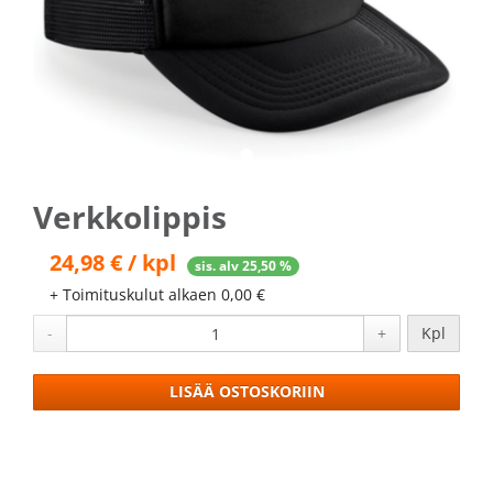
Verkkolippis
24,98 € / kpl
sis. alv 25,50 %
+ Toimituskulut alkaen 0,00 €
-
+
Kpl
LISÄÄ OSTOSKORIIN