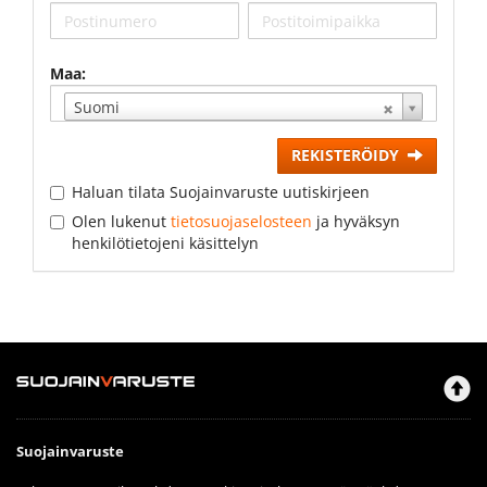
Maa:
Suomi
REKISTERÖIDY
Haluan tilata Suojainvaruste uutiskirjeen
Olen lukenut
tietosuojaselosteen
ja hyväksyn
henkilötietojeni käsittelyn
Suojainvaruste