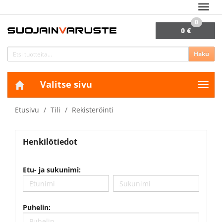
Navig
0
0 €
Haku
Valitse sivu
Navig
Etusivu
Tili
Rekisteröinti
Henkilötiedot
Etu- ja sukunimi:
Puhelin: