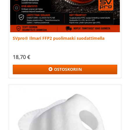
SVpro® Ilmari FFP2 puolimaski suodattimella
18,70 €
OSTOSKORIIN