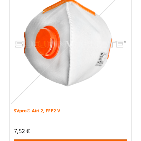
SVpro® Airi 2, FFP2 V
7,52 €