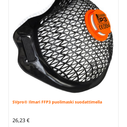
SVpro® Ilmari FFP3 puolimaski suodattimella
26,23 €