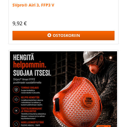
SVpro® Airi 3, FFP3 V
9,92 €
OSTOSKORIIN