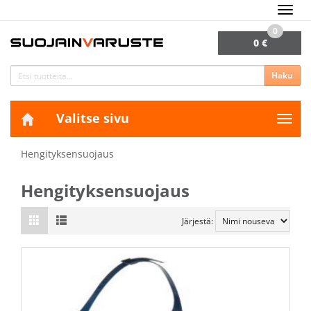
Navig
0
0 €
Haku
Valitse sivu
Navig
Hengityksensuojaus
Hengityksensuojaus
Järjestä: