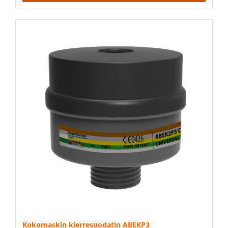
Kokomaskin kierresuodatin ABEKP3