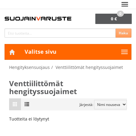
Navig
0
0 €
Haku
Valitse sivu
Navig
Hengityksensuojaus
Venttiilittömät hengityssuojaimet
Venttiilittömät
hengityssuojaimet
Järjestä:
Tuotteita ei löytynyt