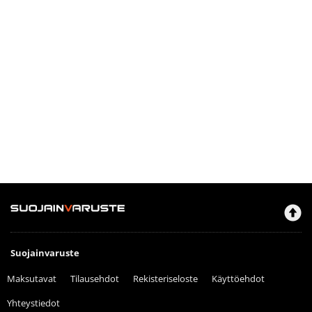
Suojainvaruste
Maksutavat
Tilausehdot
Rekisteriseloste
Käyttöehdot
Yhteystiedot