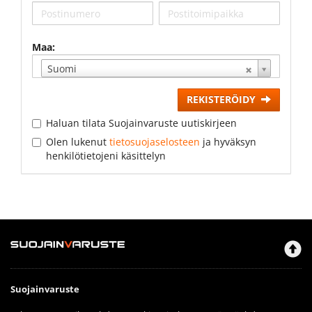
Maa:
Suomi
REKISTERÖIDY
Haluan tilata Suojainvaruste uutiskirjeen
Olen lukenut
tietosuojaselosteen
ja hyväksyn
henkilötietojeni käsittelyn
Suojainvaruste