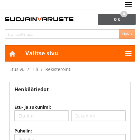
Navig
0
0 €
Haku
Valitse sivu
Navig
Etusivu
Tili
Rekisteröinti
Henkilötiedot
Etu- ja sukunimi:
Puhelin: