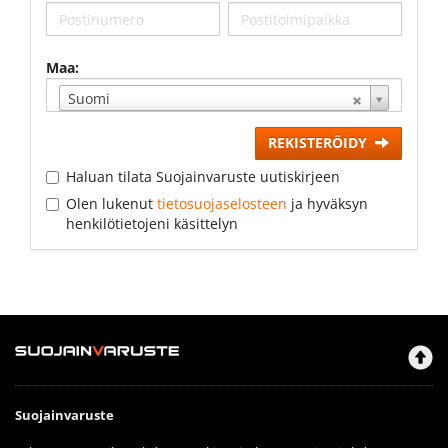
Maa:
Suomi
REKISTERÖIDY
Haluan tilata Suojainvaruste uutiskirjeen
Olen lukenut
tietosuojaselosteen
ja hyväksyn
henkilötietojeni käsittelyn
Suojainvaruste