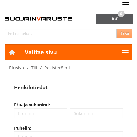
Navig
0
0 €
Haku
Valitse sivu
Navig
Etusivu
Tili
Rekisteröinti
Henkilötiedot
Etu- ja sukunimi:
Puhelin: